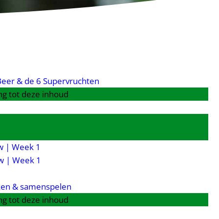
eer & de 6 Supervruchten
g tot deze inhoud
 | Week 1
w | Week 1
en & samenspelen
g tot deze inhoud