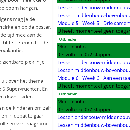
Lessen onderbouw-middenbouw
 de boom hangen.
Lessen middenbouw-bovenbou
olgens mag je de
Module 5| Week 5| Drie samen
mcirkelen op de poster.
U heeft momenteel geen toegan
nde tijd mee aan de
Uitbreiden
cht te oefenen tot de
Module inhoud
rvakantie.
0% voltooid
0/2 stappen
zichtbare plek in je
Lessen onderbouw-middenbouw
Lessen middenbouw-bovenbou
Module 6| Week 6| Aan een taak
 uit over het thema
U heeft momenteel geen toegan
6 Supervruchten. En
Uitbreiden
len downloaden.
Module inhoud
ren de kinderen om zelf
0% voltooid
0/2 stappen
en in debat te gaan
Lessen onderbouw-middenbouw
volle en verdraagzame
Lessen middenbouw-bovenbou