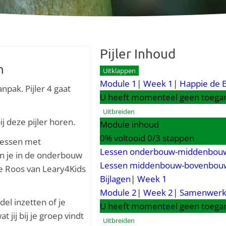
Pijler Inhoud
n
Uitklappen
Module 1| Week 1| Happie de B
npak. Pijler 4 gaat
U heeft momenteel geen toegan
Uitbreiden
 deze pijler horen.
Module inhoud
0% voltooid
0/3 stappen
lessen met
Lessen onderbouw-middenbouw
n je in de onderbouw
Lessen middenbouw-bovenbou
e Roos van Leary4Kids
Bijlagen| Week 1
Module 2| Week 2| Samenwerk
el inzetten of je
U heeft momenteel geen toegan
 jij bij je groep vindt
Uitbreiden