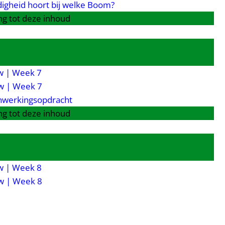
igheid hoort bij welke Boom?
g tot deze inhoud
 | Week 7
w | Week 7
nwerkingsopdracht
g tot deze inhoud
 | Week 8
w | Week 8