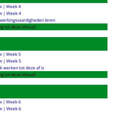
 | Week 4
w | Week 4
werkingsvaardigheden leren
g tot deze inhoud
 | Week 5
w | Week 5
 werken tot deze af is
g tot deze inhoud
 | Week 6
w | Week 6