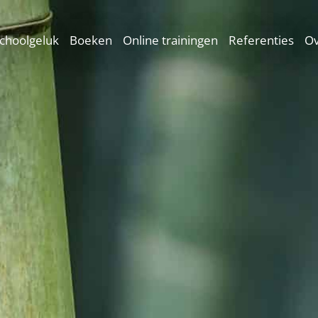
choolgeluk
Boeken
Online trainingen
Referenties
Ov