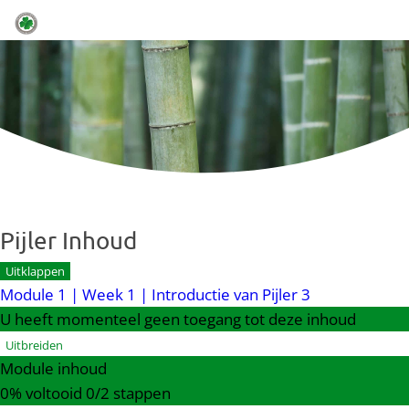
Menu
Pijler Inhoud
Uitklappen
Module 1 | Week 1 | Introductie van Pijler 3
U heeft momenteel geen toegang tot deze inhoud
Uitbreiden
Module inhoud
0% voltooid
0/2 stappen